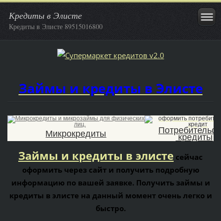
Кредиты в Элисте
Кредиты в Элисте 89515016800
Займы и кредиты в Элисте
Потр
ебительск
Микрок
редиты
кредиты
Займы и кредиты
в элисте
сейчас
оформить через сайт и получить подробную
информацию по вашей заявке. Получить займы и
кредиты в элисте на данный момент очень легко и
быстро.