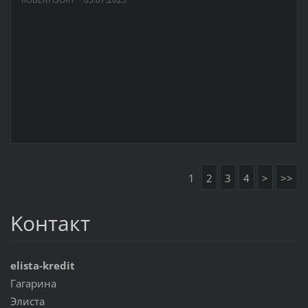
1
2
3
4
>
>>
Koнтакт
elista-kredit
Гагарина
Элиста