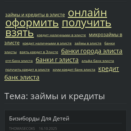
онлайн
займы и кредиты в элисте
оформить
получить
взять
микрозаймы в
кредит наличными в элисте
элисте
кредит наличными в элисте
займы в элисте
банки
банки города элиста
элисты
взять кредит в Элисте
банки г элиста
отп банк элиста
альфа банк элиста
кредит
получить кредит в элисте
хоум кредит банк элиста
банк элиста
Тема: займы и кредиты
Бизиборды Для Детей
THOMASECOKS
16.10.2025