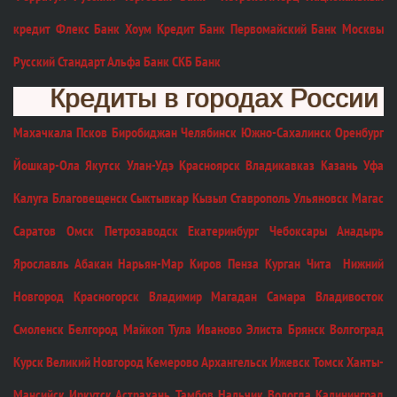
кредит Флекс Банк Хоум Кредит Банк Первомайский Банк Москвы
Русский Стандарт Альфа Банк СКБ Банк
Кредиты в городах России
Махачкала Псков Биробиджан Челябинск Южно-Сахалинск Оренбург
Йошкар-Ола Якутск Улан-Удэ Красноярск Владикавказ Казань Уфа
Калуга Благовещенск Сыктывкар Кызыл Ставрополь Ульяновск Магас
Саратов Омск Петрозаводск Екатеринбург Чебоксары Анадырь
Ярославль Абакан Нарьян-Мар Киров Пенза Курган Чита Нижний
Новгород Красногорск Владимир Магадан Самара Владивосток
Смоленск Белгород Майкоп Тула Иваново Элиста Брянск Волгоград
Курск Великий Новгород Кемерово Архангельск Ижевск Томск Ханты-
Мансийск Иркутск Астрахань Тамбов Нальчик Вологда Калининград