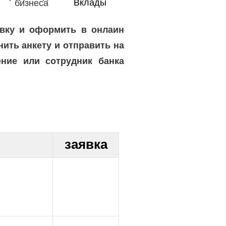
Вклады
бизн
еса
явку и оформить в онлаин
ить анкету и отправить на
ение или сотрудник банка
заявка