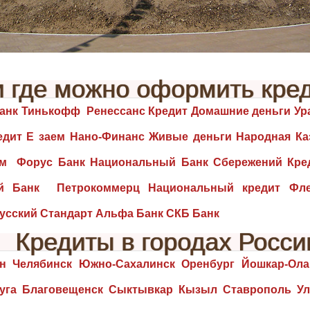
и где можно оформить кред
нк Тинькофф Ренессанс Кредит Домашние деньги Ура
редит Е заем Нано-Финанс Живые деньги Народная К
ом Форус Банк Национальный Банк Сбережений Кред
ый Банк Петрокоммерц Национальный кредит Фле
усский Стандарт Альфа Банк СКБ Банк
Кредиты в городах Росси
н Челябинск Южно-Сахалинск Оренбург Йошкар-Ола 
луга Благовещенск Сыктывкар Кызыл Ставрополь Ул