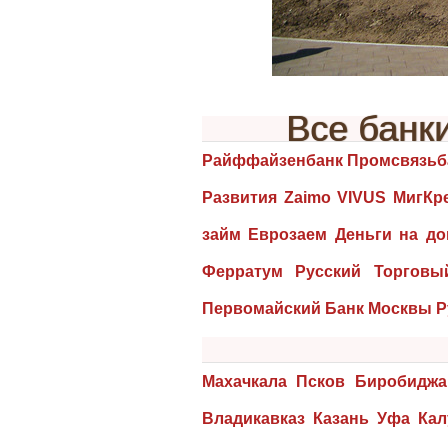
Все банк
Райффайзенбанк Промсвязьба
Развития Zaimo VIVUS МигК
займ Еврозаем Деньги на д
Ферратум Русский Торгов
Первомайский Банк Москвы Р
Махачкала Псков Биробиджа
Владикавказ Казань Уфа Ка