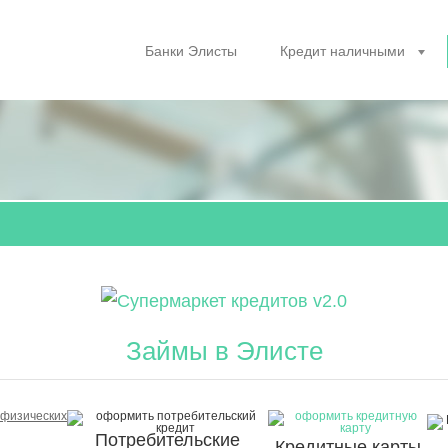
Банки Элисты
Кредит наличными
Займы в Элисте
Потр
ебительские
Кредитны
е карты