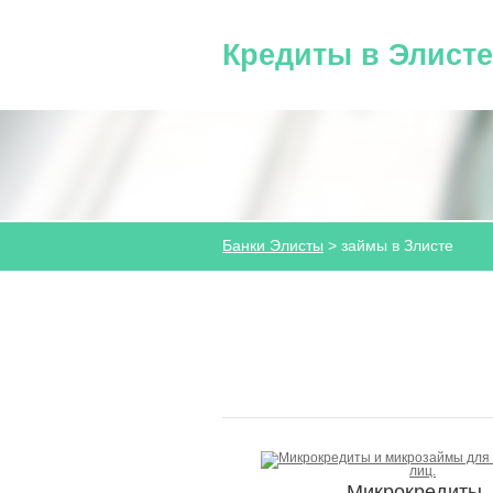
Кредиты в Элисте
Банки Элисты
>
займы в Злисте
Микрок
редиты